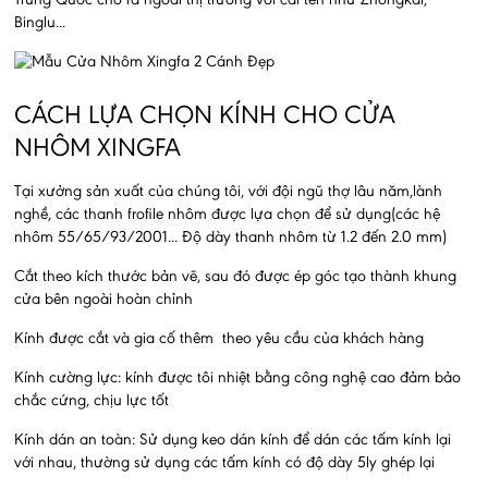
Trung Quốc cho ra ngoài thị trường với cái tên như Zhongkai,
Binglu...
CÁCH LỰA CHỌN KÍNH CHO CỬA
NHÔM XINGFA
Tại xưởng sản xuất của chúng tôi, với đội ngũ thợ lâu năm,lành
nghề, các thanh frofile nhôm được lựa chọn để sử dụng(các hệ
nhôm 55/65/93/2001... Độ dày thanh nhôm từ 1.2 đến 2.0 mm)
Cắt theo kích thước bản vẽ, sau đó được ép góc tạo thành khung
cửa bên ngoài hoàn chỉnh
Kính được cắt và gia cố thêm theo yêu cầu của khách hàng
Kính cường lực: kính được tôi nhiệt bằng công nghệ cao đảm bảo
chắc cứng, chịu lực tốt
Kính dán an toàn: Sử dụng keo dán kính để dán các tấm kính lại
với nhau, thường sử dụng các tấm kính có độ dày 5ly ghép lại