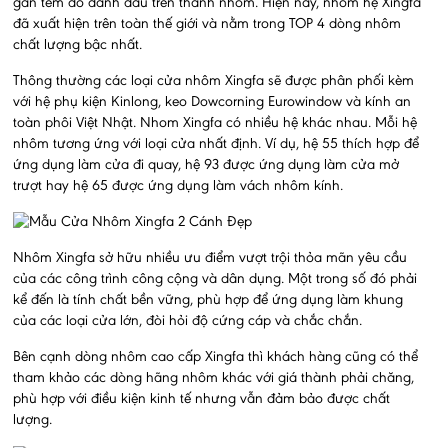
gắn tem đỏ đánh dấu trên thanh nhôm. Hiện nay, nhôm hệ Xingfa
đã xuất hiện trên toàn thế giới và nằm trong TOP 4 dòng nhôm
chất lượng bậc nhất.
Thông thường các loại cửa nhôm Xingfa sẽ được phân phối kèm
với hệ phụ kiện Kinlong, keo Dowcorning Eurowindow và kính an
toàn phôi Việt Nhật. Nhom Xingfa có nhiều hệ khác nhau. Mỗi hệ
nhôm tương ứng với loại cửa nhất định. Ví dụ, hệ 55 thích hợp để
ứng dụng làm cửa đi quay, hệ 93 được ứng dụng làm cửa mở
trượt hay hệ 65 được ứng dụng làm vách nhôm kính.
Nhôm Xingfa sở hữu nhiều ưu điểm vượt trội thỏa mãn yêu cầu
của các công trình công cộng và dân dụng. Một trong số đó phải
kể đến là tính chất bền vững, phù hợp để ứng dụng làm khung
của các loại cửa lớn, đòi hỏi độ cứng cáp và chắc chắn.
Bên cạnh dòng nhôm cao cấp Xingfa thì khách hàng cũng có thể
tham khảo các dòng hãng nhôm khác với giá thành phải chăng,
phù hợp với điều kiện kinh tế nhưng vẫn đảm bảo được chất
lượng.