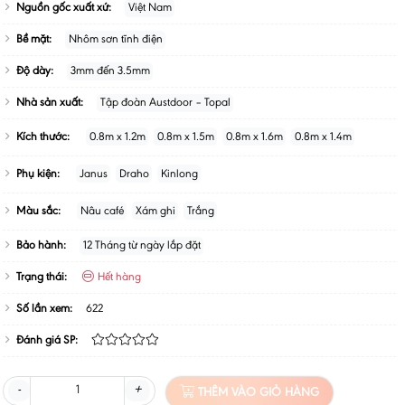
Nguồn gốc xuất xứ:
Việt Nam
Bề mặt:
Nhôm sơn tĩnh điện
Độ dày:
3mm đến 3.5mm
Nhà sản xuất:
Tập đoàn Austdoor – Topal
Kích thước:
0.8m x 1.2m
0.8m x 1.5m
0.8m x 1.6m
0.8m x 1.4m
Phụ kiện:
Janus
Draho
Kinlong
Màu sắc:
Nâu café
Xám ghi
Trắng
Bảo hành:
12 Tháng từ ngày lắp đặt
Trạng thái:
Hết hàng
Số lần xem:
622
Đánh giá SP:
-
+
THÊM VÀO GIỎ HÀNG