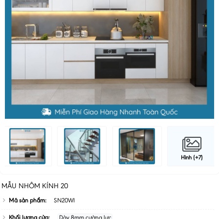
Hình (+7)
MẪU NHÔM KÍNH 20
Mã sản phẩm:
SN20WI
Khối lượng cửa:
Dày 8mm cường lực