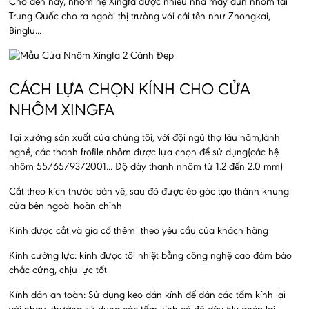
Cho đến nay, nhôm hệ Xingfa được nhiều nhà máy đùn nhôm tại
Trung Quốc cho ra ngoài thị trường với cái tên như Zhongkai,
Binglu...
CÁCH LỰA CHỌN KÍNH CHO CỬA
NHÔM XINGFA
Tại xưởng sản xuất của chúng tôi, với đội ngũ thợ lâu năm,lành
nghề, các thanh frofile nhôm được lựa chọn để sử dụng(các hệ
nhôm 55/65/93/2001... Độ dày thanh nhôm từ 1.2 đến 2.0 mm)
Cắt theo kích thước bản vẽ, sau đó được ép góc tạo thành khung
cửa bên ngoài hoàn chỉnh
Kính được cắt và gia cố thêm theo yêu cầu của khách hàng
Kính cường lực: kính được tôi nhiệt bằng công nghệ cao đảm bảo
chắc cứng, chịu lực tốt
Kính dán an toàn: Sử dụng keo dán kính để dán các tấm kính lại