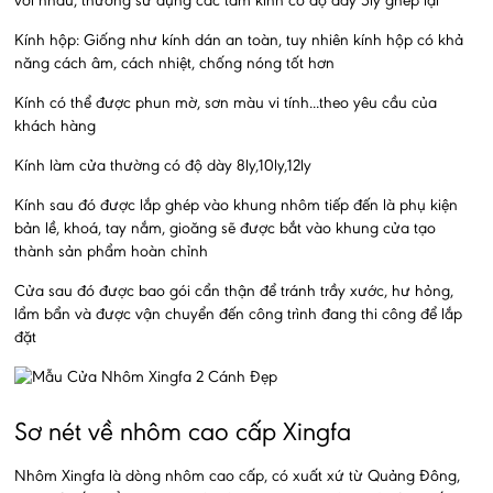
với nhau, thường sử dụng các tấm kính có độ dày 5ly ghép lại
Kính hộp: Giống như kính dán an toàn, tuy nhiên kính hộp có khả
năng cách âm, cách nhiệt, chống nóng tốt hơn
Kính có thể được phun mờ, sơn màu vi tính...theo yêu cầu của
khách hàng
Kính làm cửa thường có độ dày 8ly,10ly,12ly
Kính sau đó được lắp ghép vào khung nhôm tiếp đến là phụ kiện
bản lề, khoá, tay nắm, gioăng sẽ được bắt vào khung cửa tạo
thành sản phẩm hoàn chỉnh
Cửa sau đó được bao gói cẩn thận để tránh trầy xước, hư hỏng,
lẩm bẩn và được vận chuyển đến công trình đang thi công để lắp
đặt
Sơ nét về nhôm cao cấp Xingfa
Nhôm Xingfa là dòng nhôm cao cấp, có xuất xứ từ Quảng Đông,