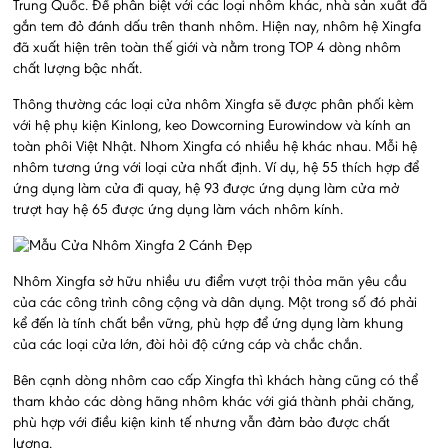
Trung Quốc. Để phân biệt với các loại nhôm khác, nhà sản xuất đã
gắn tem đỏ đánh dấu trên thanh nhôm. Hiện nay, nhôm hệ Xingfa
đã xuất hiện trên toàn thế giới và nằm trong TOP 4 dòng nhôm
chất lượng bậc nhất.
Thông thường các loại cửa nhôm Xingfa sẽ được phân phối kèm
với hệ phụ kiện Kinlong, keo Dowcorning Eurowindow và kính an
toàn phôi Việt Nhật. Nhom Xingfa có nhiều hệ khác nhau. Mỗi hệ
nhôm tương ứng với loại cửa nhất định. Ví dụ, hệ 55 thích hợp để
ứng dụng làm cửa đi quay, hệ 93 được ứng dụng làm cửa mở
trượt hay hệ 65 được ứng dụng làm vách nhôm kính.
Nhôm Xingfa sở hữu nhiều ưu điểm vượt trội thỏa mãn yêu cầu
của các công trình công cộng và dân dụng. Một trong số đó phải
kể đến là tính chất bền vững, phù hợp để ứng dụng làm khung
của các loại cửa lớn, đòi hỏi độ cứng cáp và chắc chắn.
Bên cạnh dòng nhôm cao cấp Xingfa thì khách hàng cũng có thể
tham khảo các dòng hãng nhôm khác với giá thành phải chăng,
phù hợp với điều kiện kinh tế nhưng vẫn đảm bảo được chất
lượng.