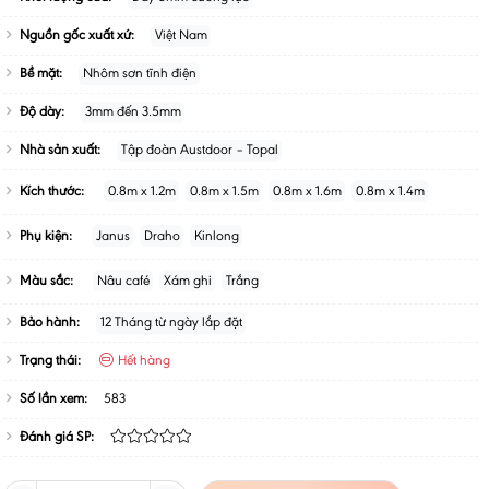
Nguồn gốc xuất xứ:
Việt Nam
Bề mặt:
Nhôm sơn tĩnh điện
Độ dày:
3mm đến 3.5mm
Nhà sản xuất:
Tập đoàn Austdoor – Topal
Kích thước:
0.8m x 1.2m
0.8m x 1.5m
0.8m x 1.6m
0.8m x 1.4m
Phụ kiện:
Janus
Draho
Kinlong
Màu sắc:
Nâu café
Xám ghi
Trắng
Bảo hành:
12 Tháng từ ngày lắp đặt
Trạng thái:
Hết hàng
Số lần xem:
583
Đánh giá SP: