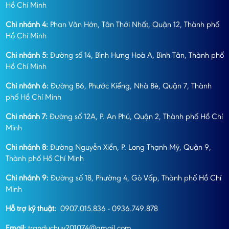
Hồ Chí Minh
Chi nhánh 4:
Phan Văn Hớn, Tân Thới Nhất, Quận 12, Thành phố
Hồ Chí Minh
Chi nhánh 5:
Đường số 14, Bình Hưng Hoà A, Bình Tân, Thành phố
Hồ Chí Minh
Chi nhánh 6:
Đường B6, Phước Kiểng, Nhà Bè, Quận 7, Thành
phố Hồ Chí Minh
Chi nhánh 7:
Đường số 12A, P. An Phú, Quận 2, Thành phố Hồ Chí
Minh
Chi nhánh 8:
Đường Nguyễn Xiển, P. Long Thạnh Mỹ, Quận 9,
Thành phố Hồ Chí Minh
Chi nhánh 9:
Đường số 18, Phường 4, Gò Vấp, Thành phố Hồ Chí
Minh
Hỗ trợ kỹ thuật:
0907.015.836 - 0936.749.878
Email:
tranduchuy201074@gmail.com