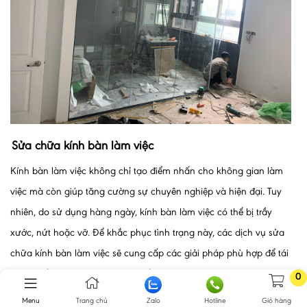
Sửa chữa kính bàn làm việc
Kính bàn làm việc không chỉ tạo điểm nhấn cho không gian làm
việc mà còn giúp tăng cường sự chuyên nghiệp và hiện đại. Tuy
nhiên, do sử dụng hàng ngày, kính bàn làm việc có thể bị trầy
xước, nứt hoặc vỡ. Để khắc phục tình trạng này, các dịch vụ sửa
chữa kính bàn làm việc sẽ cung cấp các giải pháp phù hợp để tái
tạo lại bề mặt kính hoặc thay thế kính mới.
0
Việc sửa chữa kính văn phòng không chỉ đảm bảo tính thẩm mỹ
Menu
Trang chủ
Zalo
Hotline
Giỏ hàng