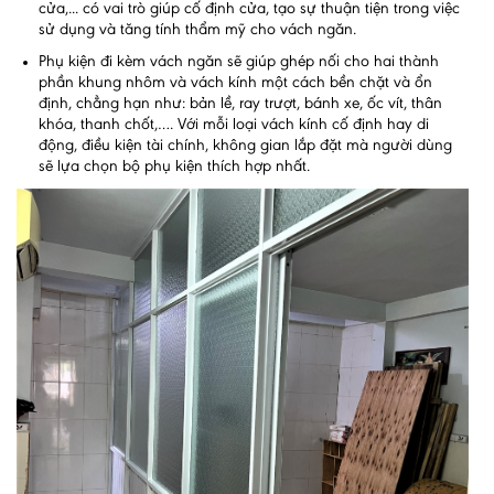
cửa,... có vai trò giúp cố định cửa, tạo sự thuận tiện trong việc
sử dụng và tăng tính thẩm mỹ cho vách ngăn.
Phụ kiện đi kèm vách ngăn sẽ giúp ghép nối cho hai thành
phần khung nhôm và vách kính một cách bền chặt và ổn
định, chẳng hạn như: bản lề, ray trượt, bánh xe, ốc vít, thân
khóa, thanh chốt,…. Với mỗi loại vách kính cố định hay di
động, điều kiện tài chính, không gian lắp đặt mà người dùng
sẽ lựa chọn bộ phụ kiện thích hợp nhất.