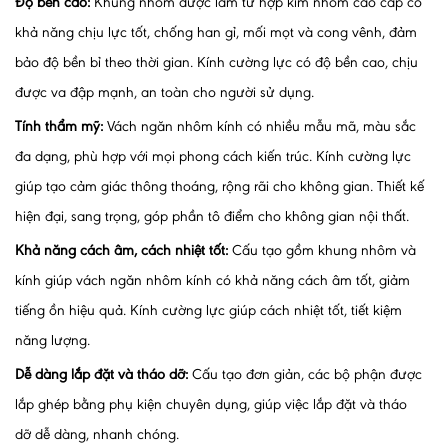
Độ bền cao:
Khung nhôm được làm từ hợp kim nhôm cao cấp có
khả năng chịu lực tốt, chống han gỉ, mối mọt và cong vênh, đảm
bảo độ bền bỉ theo thời gian. Kính cường lực có độ bền cao, chịu
được va đập mạnh, an toàn cho người sử dụng.
Tính thẩm mỹ:
Vách ngăn nhôm kính có nhiều mẫu mã, màu sắc
đa dạng, phù hợp với mọi phong cách kiến trúc. Kính cường lực
giúp tạo cảm giác thông thoáng, rộng rãi cho không gian. Thiết kế
hiện đại, sang trọng, góp phần tô điểm cho không gian nội thất.
Khả năng cách âm, cách nhiệt tốt:
Cấu tạo gồm khung nhôm và
kính giúp vách ngăn nhôm kính có khả năng cách âm tốt, giảm
tiếng ồn hiệu quả. Kính cường lực giúp cách nhiệt tốt, tiết kiệm
năng lượng.
Dễ dàng lắp đặt và tháo dỡ:
Cấu tạo đơn giản, các bộ phận được
lắp ghép bằng phụ kiện chuyên dụng, giúp việc lắp đặt và tháo
dỡ dễ dàng, nhanh chóng.