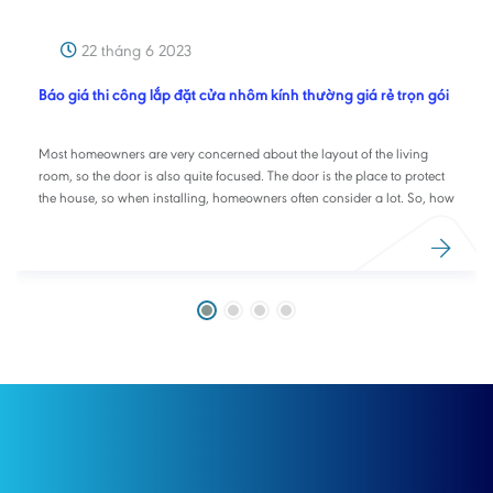
22 tháng 6 2023
Báo giá thi công lắp đặt cửa nhôm kính thường giá rẻ trọn gói
Most homeowners are very concerned about the layout of the living
room, so the door is also quite focused. The door is the place to protect
the house, so when installing, homeowners often consider a lot. So, how
popular are the models of aluminum glass living room doors?? Please
read the article below.